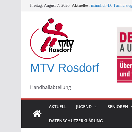
Zum
33. Minispielfest bei d
Freitag, August 7, 2026
Aktuelles:
Eddigehausen/Rauschen
Inhalt
männlich-D; Turniersieg
springen
Konkurrenz!
+++ TESTSPIEL +++
Turnierbericht männlic
+++ SPORTLEREHRUN
MTV Rosdorf
Handballabteilung
AKTUELL
JUGEND
SENIOREN
DATENSCHUTZERKLÄRUNG