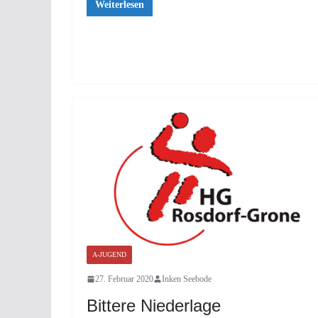
Weiterlesen
A-JUGEND
27. Februar 2020
Inken Seebode
Bittere Niederlage