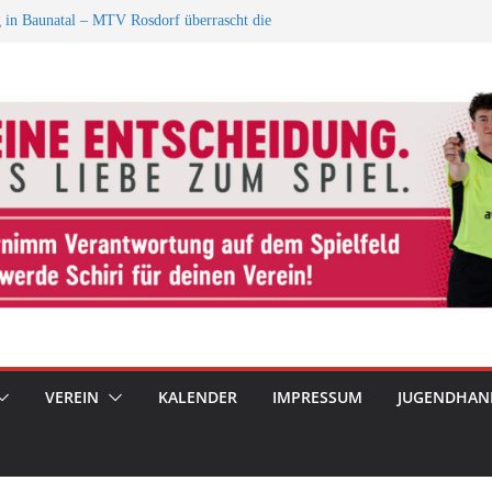
er HSG Plesse-Hardenberg in
wasser
 in Baunatal – MTV Rosdorf überrascht die
he D-Jugend – Rauschenwasser
G des KSB+++
VEREIN
KALENDER
IMPRESSUM
JUGENDHAN