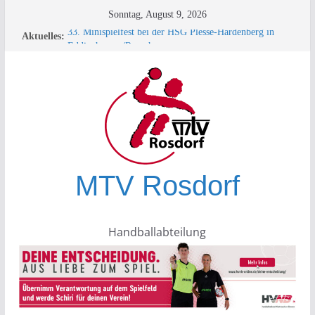
Zum
Sonntag, August 9, 2026
Inhalt
Aktuelles:
33. Minispielfest bei der HSG Plesse-Hardenberg in
springen
Eddigehausen/Rauschenwasser
männlich-D; Turniersieg in Baunatal – MTV Rosdorf
überrascht die Konkurrenz!
+++ TESTSPIEL +++
Turnierbericht männliche D-Jugend – Rauschenwasser
+++ SPORTLEREHRUNG des KSB+++
MTV Rosdorf
Handballabteilung