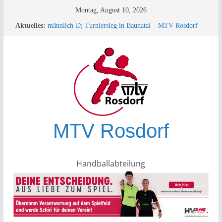
Zum
Montag, August 10, 2026
Inhalt
Aktuelles:
männlich-D; Turniersieg in Baunatal – MTV Rosdorf
springen
überrascht die Konkurrenz!
+++ TESTSPIEL +++
Turnierbericht männliche D-Jugend – Rauschenwasser
+++ SPORTLEREHRUNG des KSB+++
33. Minispielfest bei der HSG Plesse-Hardenberg in
Eddigehausen/Rauschenwasser
MTV Rosdorf
Handballabteilung