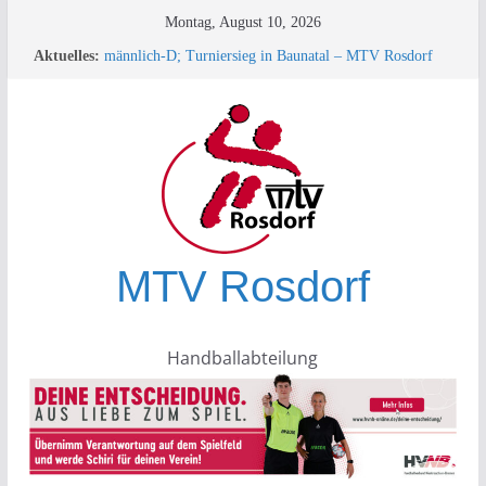
Zum
Montag, August 10, 2026
33. Minispielfest bei der HSG Plesse-Hardenberg in
Inhalt
Aktuelles:
Eddigehausen/Rauschenwasser
springen
männlich-D; Turniersieg in Baunatal – MTV Rosdorf
überrascht die Konkurrenz!
+++ TESTSPIEL +++
Turnierbericht männliche D-Jugend – Rauschenwasser
+++ SPORTLEREHRUNG des KSB+++
MTV Rosdorf
Handballabteilung