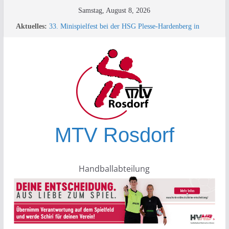
Zum
Samstag, August 8, 2026
Inhalt
Aktuelles:
33. Minispielfest bei der HSG Plesse-Hardenberg in
springen
Eddigehausen/Rauschenwasser
männlich-D; Turniersieg in Baunatal – MTV Rosdorf
überrascht die Konkurrenz!
+++ TESTSPIEL +++
Turnierbericht männliche D-Jugend – Rauschenwasser
+++ SPORTLEREHRUNG des KSB+++
MTV Rosdorf
Handballabteilung