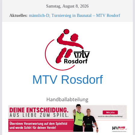
Zum
Samstag, August 8, 2026
33. Minispielfest bei der HSG Plesse-Hardenberg in
Inhalt
Aktuelles:
Eddigehausen/Rauschenwasser
springen
männlich-D; Turniersieg in Baunatal – MTV Rosdorf
überrascht die Konkurrenz!
+++ TESTSPIEL +++
Turnierbericht männliche D-Jugend – Rauschenwasser
+++ SPORTLEREHRUNG des KSB+++
MTV Rosdorf
Handballabteilung