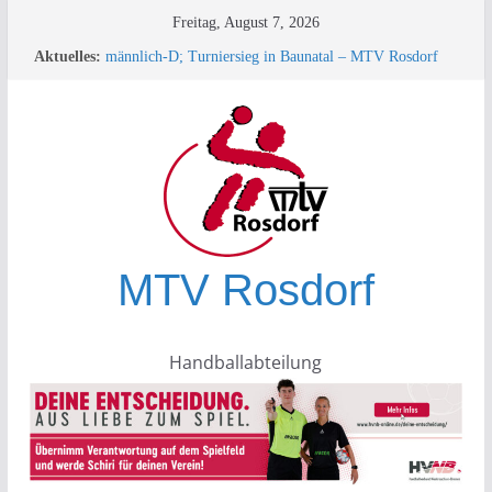
Zum
Freitag, August 7, 2026
Inhalt
33. Minispielfest bei der HSG Plesse-Hardenberg in
Aktuelles:
Eddigehausen/Rauschenwasser
springen
männlich-D; Turniersieg in Baunatal – MTV Rosdorf
überrascht die Konkurrenz!
+++ TESTSPIEL +++
Turnierbericht männliche D-Jugend – Rauschenwasser
+++ SPORTLEREHRUNG des KSB+++
MTV Rosdorf
Handballabteilung