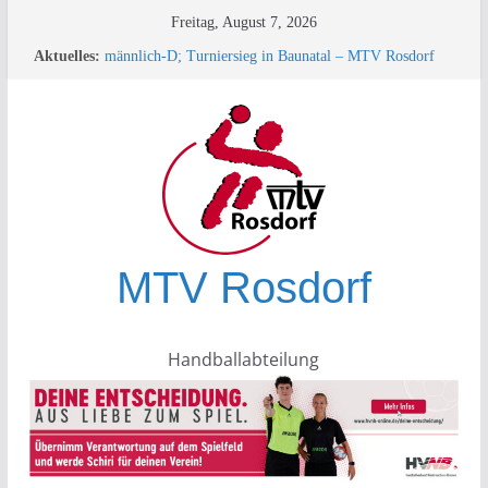
Zum
Freitag, August 7, 2026
Inhalt
33. Minispielfest bei der HSG Plesse-Hardenberg in
Aktuelles:
springen
Eddigehausen/Rauschenwasser
männlich-D; Turniersieg in Baunatal – MTV Rosdorf
überrascht die Konkurrenz!
+++ TESTSPIEL +++
Turnierbericht männliche D-Jugend – Rauschenwasser
+++ SPORTLEREHRUNG des KSB+++
MTV Rosdorf
Handballabteilung